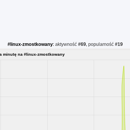
#linux-zmostkowany
:
aktywność
#69
,
popularność
#19