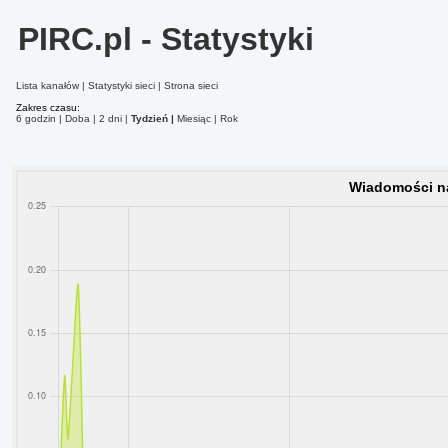
PIRC.pl - Statystyki
Lista kanałów
Statystyki sieci
Strona sieci
Zakres czasu:
6 godzin
Doba
2 dni
Tydzień
Miesiąc
Rok