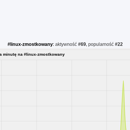
#linux-zmostkowany
:
aktywność
#69
,
popularność
#22