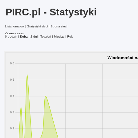
PIRC.pl - Statystyki
Lista kanałów
Statystyki sieci
Strona sieci
Zakres czasu:
6 godzin
Doba
2 dni
Tydzień
Miesiąc
Rok