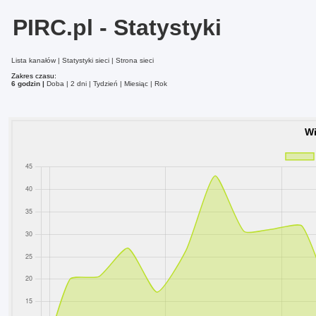
PIRC.pl - Statystyki
Lista kanałów
Statystyki sieci
Strona sieci
Zakres czasu:
6 godzin
Doba
2 dni
Tydzień
Miesiąc
Rok