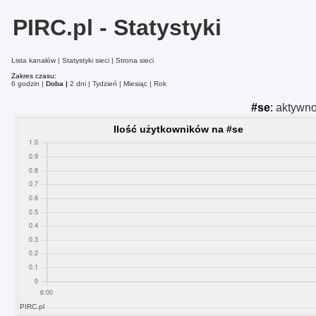
PIRC.pl - Statystyki
Lista kanałów
Statystyki sieci
Strona sieci
Zakres czasu:
6 godzin
Doba
2 dni
Tydzień
Miesiąc
Rok
#se
:
aktywn