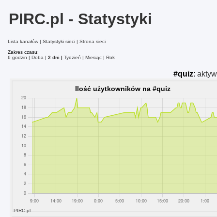
PIRC.pl - Statystyki
Lista kanałów
Statystyki sieci
Strona sieci
Zakres czasu:
6 godzin
Doba
2 dni
Tydzień
Miesiąc
Rok
#quiz
:
akty