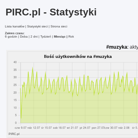
PIRC.pl - Statystyki
Lista kanałów
Statystyki sieci
Strona sieci
Zakres czasu:
6 godzin
Doba
2 dni
Tydzień
Miesiąc
Rok
#muzyka
:
akt