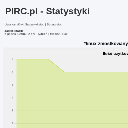
PIRC.pl - Statystyki
Lista kanałów
Statystyki sieci
Strona sieci
Zakres czasu:
6 godzin
Doba
2 dni
Tydzień
Miesiąc
Rok
#linux-zmostkowany