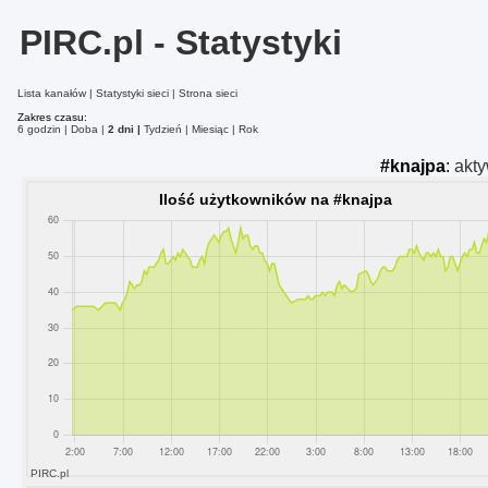
PIRC.pl - Statystyki
Lista kanałów
Statystyki sieci
Strona sieci
Zakres czasu:
6 godzin
Doba
2 dni
Tydzień
Miesiąc
Rok
#knajpa
:
akt