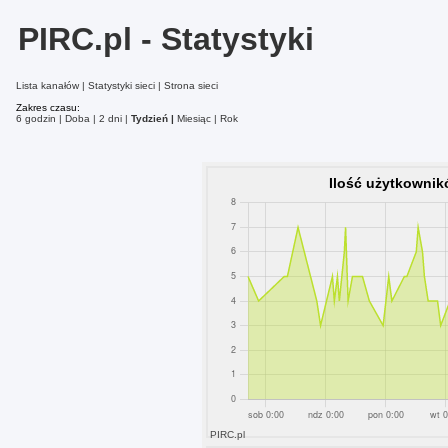
PIRC.pl - Statystyki
Lista kanałów
Statystyki sieci
Strona sieci
Zakres czasu:
6 godzin
Doba
2 dni
Tydzień
Miesiąc
Rok