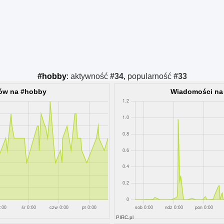
#hobby
:
aktywność
#34
,
popularność
#33