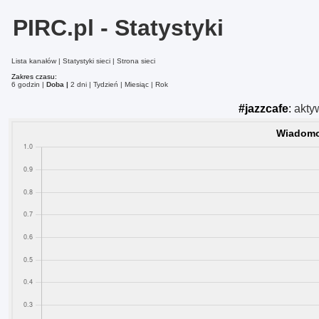
PIRC.pl - Statystyki
Lista kanałów
Statystyki sieci
Strona sieci
Zakres czasu:
6 godzin
Doba
2 dni
Tydzień
Miesiąc
Rok
#jazzcafe
:
akty