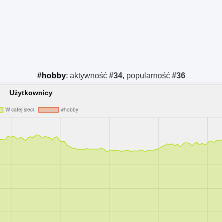
#hobby
:
aktywność
#34
,
popularność
#36