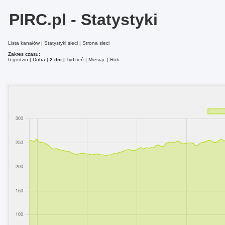
PIRC.pl - Statystyki
Lista kanałów
Statystyki sieci
Strona sieci
Zakres czasu:
6 godzin
Doba
2 dni
Tydzień
Miesiąc
Rok